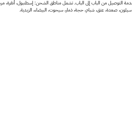
دمة التوصيل من الباب إلى الباب. تشمل مناطق الشحن: إسطنبول، أنقرة، مرسين، ب
 سيئون، صعدة، عتق، شبام، حجة، ذمار، سيحوت، البيضاء، الزيدية.