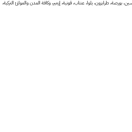
ورصة، طرابزون، يلوا، عنتاب، قونية، إزمير، وكافة المدن والموانئ التركية،