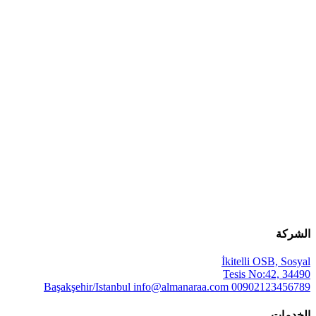
الشركة
İkitelli OSB, Sosyal
Tesis No:42, 34490
Başakşehir/Istanbul
info@almanaraa.com
00902123456789
الخدمات