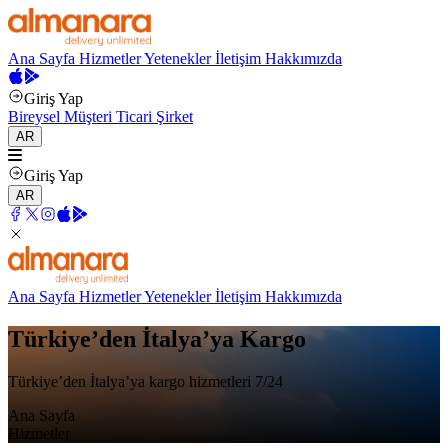
Ana Sayfa
Hizmetler
Yetenekler
İletişim
Hakkımızda
Giriş Yap
Bireysel Müşteri
Ticari Şirket
AR
Giriş Yap
AR
Ana Sayfa
Hizmetler
Yetenekler
İletişim
Hakkımızda
Türkiye’den İtalya’ya Kargo
Türkiye’den İtalya’ya kargo hizmetleri 7/24
Ana Sayfa
Hizmetler