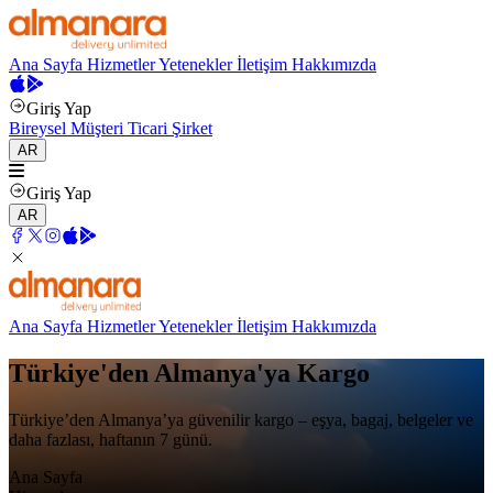
Ana Sayfa
Hizmetler
Yetenekler
İletişim
Hakkımızda
Giriş Yap
Bireysel Müşteri
Ticari Şirket
AR
Giriş Yap
AR
Ana Sayfa
Hizmetler
Yetenekler
İletişim
Hakkımızda
Türkiye'den Almanya'ya Kargo
Türkiye’den Almanya’ya güvenilir kargo – eşya, bagaj, belgeler ve
daha fazlası, haftanın 7 günü.
Ana Sayfa