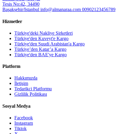
Tesis No:42, 34490
Başakşehir/Istanbul
info@almanaraa.com
00902123456789
Hizmetler
Türkiye'deki Nakliye Şirketleri
Türkiye'den Kuveyt'e Kargo
Türkiye'den Suudi Arabistan'a Kargo
Türkiye’den Katar’a Kargo
Türkiye'den BAE'ye Kargo
Platform
Hakkımızda
İletişim
Tedarikçi Platformu
Gizlilik Politikası
Sosyal Medya
Facebook
Instagram
Tiktok
X