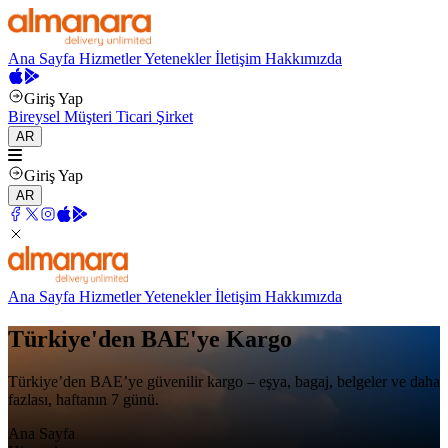
Ana Sayfa
Hizmetler
Yetenekler
İletişim
Hakkımızda
Giriş Yap
Bireysel Müşteri
Ticari Şirket
AR
Giriş Yap
AR
Ana Sayfa
Hizmetler
Yetenekler
İletişim
Hakkımızda
Türkiye'den BAE'ye Kargo
Türkiye’den BAE’ye güvenilir kargo – eşya, bagaj, belgeler ve daha
fazlası, haftanın 7 günü.
Ana Sayfa