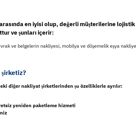
 arasında en iyisi olup, değerli müşterilerine lojis
ur ve şunları içerir:
, evrak ve belgelerin nakliyesi, mobilya ve döşemelik eşya nakli
şirketiz?
i diğer nakliyat şirketlerinden şu özelliklerle ayrılır:
cretsiz yeniden paketleme hizmeti
niz