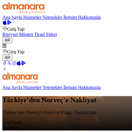
Ana Sayfa
Hizmetler
Yetenekler
İletişim
Hakkımızda
Giriş Yap
Bireysel Müşteri
Ticari Şirket
AR
Giriş Yap
AR
Ana Sayfa
Hizmetler
Yetenekler
İletişim
Hakkımızda
Türkiye'den Norveç'e Nakliyat
Türkiye'den Norveç'e Hava ve Kargo Taşımacılığı
Ana Sayfa
Hizmetler