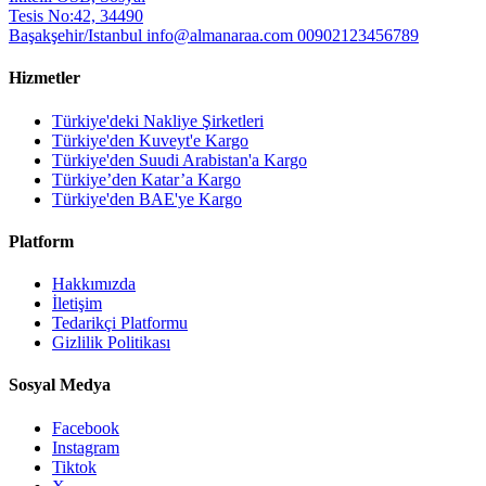
Tesis No:42, 34490
Başakşehir/Istanbul
info@almanaraa.com
00902123456789
Hizmetler
Türkiye'deki Nakliye Şirketleri
Türkiye'den Kuveyt'e Kargo
Türkiye'den Suudi Arabistan'a Kargo
Türkiye’den Katar’a Kargo
Türkiye'den BAE'ye Kargo
Platform
Hakkımızda
İletişim
Tedarikçi Platformu
Gizlilik Politikası
Sosyal Medya
Facebook
Instagram
Tiktok