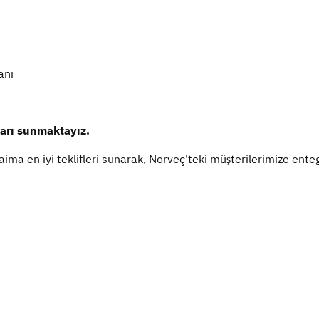
anı
tları sunmaktayız.
 daima en iyi teklifleri sunarak, Norveç'teki müşterilerimize ent