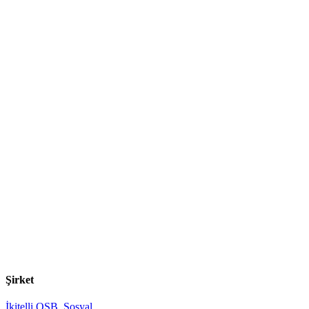
Şirket
İkitelli OSB, Sosyal