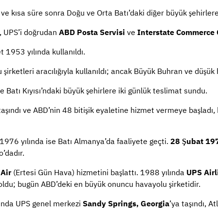
 ve kısa süre sonra Doğu ve Orta Batı’daki diğer büyük şehirlere
ı, UPS’i doğrudan
ABD Posta Servisi
ve
Interstate Commerce
t 1953 yılında kullanıldı.
u şirketleri aracılığıyla kullanıldı; ancak Büyük Buhran ve düş
e Batı Kıyısı’ndaki büyük şehirlere iki günlük teslimat sundu.
taşındı ve ABD’nin 48 bitişik eyaletine hizmet vermeye başladı, 
 1976 yılında ise Batı Almanya’da faaliyete geçti.
28 Şubat 19
o’dadır.
Air
(Ertesi Gün Hava) hizmetini başlattı. 1988 yılında
UPS Airl
i oldu; bugün ABD’deki en büyük onuncu havayolu şirketidir.
ılında UPS genel merkezi
Sandy Springs, Georgia
’ya taşındı, At