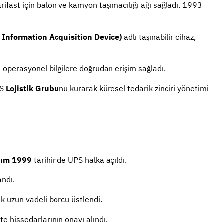
arifast için balon ve kamyon taşımacılığı ağı sağladı. 1993
 Information Acquisition Device)
adlı taşınabilir cihaz,
e operasyonel bilgilere doğrudan erişim sağladı.
PS
Lojistik Grubu
nu kurarak küresel tedarik zinciri yönetimi
sım 1999
tarihinde UPS halka açıldı.
andı.
ık uzun vadeli borcu üstlendi.
te hissedarlarının onayı alındı.