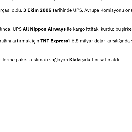
arçası oldu.
3 Ekim 2005
tarihinde UPS, Avrupa Komisyonu onayı 
ılında, UPS
All Nippon Airways
ile kargo ittifakı kurdu; bu şirke
lığını artırmak için
TNT Express
’i 6,8 milyar dolar karşılığın
ilerine paket teslimatı sağlayan
Kiala
şirketini satın aldı.