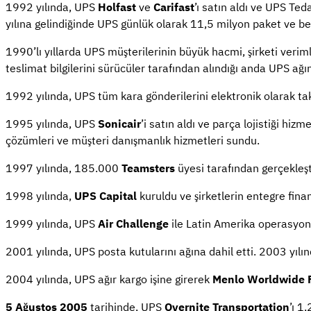
1992 yılında, UPS
Holfast
ve
Carifast
’ı satın aldı ve UPS Ted
yılına gelindiğinde UPS günlük olarak 11,5 milyon paket ve be
1990’lı yıllarda UPS müşterilerinin büyük hacmi, şirketi verimlil
teslimat bilgilerini sürücüler tarafından alındığı anda UPS ağın
1992 yılında, UPS tüm kara gönderilerini elektronik olarak t
1995 yılında, UPS
Sonicair
’i satın aldı ve parça lojistiği hizm
çözümleri ve müşteri danışmanlık hizmetleri sundu.
1997 yılında, 185.000
Teamsters
üyesi tarafından gerçekleş
1998 yılında,
UPS Capital
kuruldu ve şirketlerin entegre finan
1999 yılında, UPS
Air Challenge
ile Latin Amerika operasyonla
2001 yılında, UPS posta kutularını ağına dahil etti. 2003 yıl
2004 yılında, UPS ağır kargo işine girerek
Menlo Worldwide 
5 Ağustos 2005
tarihinde, UPS
Overnite Transportation
’ı 1