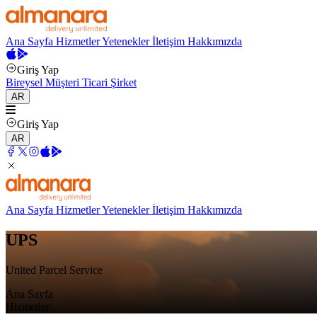
Ana Sayfa
Hizmetler
Yetenekler
İletişim
Hakkımızda
Giriş Yap
Bireysel Müşteri
Ticari Şirket
AR
Giriş Yap
AR
Ana Sayfa
Hizmetler
Yetenekler
İletişim
Hakkımızda
UPS
United Parcel Service
Ana Sayfa
Hizmetler