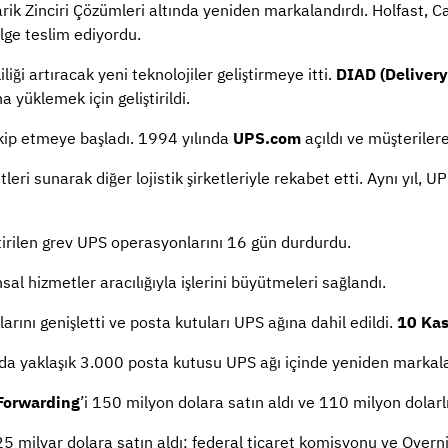
arik Zinciri Çözümleri altında yeniden markalandırdı. Holfast, C
lge teslim ediyordu.
iği artıracak yeni teknolojiler geliştirmeye itti.
DIAD (Delivery
a yüklemek için geliştirildi.
akip etmeye başladı. 1994 yılında
UPS.com
açıldı ve müşteriler
etleri sunarak diğer lojistik şirketleriyle rekabet etti. Aynı yıl, U
tirilen grev UPS operasyonlarını 16 gün durdurdu.
sal hizmetler aracılığıyla işlerini büyütmeleri sağlandı.
rını genişletti ve posta kutuları UPS ağına dahil edildi.
10 Ka
ında yaklaşık 3.000 posta kutusu UPS ağı içinde yeniden markal
Forwarding
’i 150 milyon dolara satın aldı ve 110 milyon dolarl
,25 milyar dolara satın aldı; federal ticaret komisyonu ve Overni