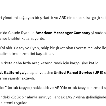
ri yönetimi sağlayan bir şirkettir ve ABD’nin en eski kargo şirket
n’da Claude Ryan ile
American Messenger Company
’yi sade
se bisiklet kullanılıyordu.
T
’yi aldı. Casey ve Ryan, rakip bir şirket olan Everett McCabe ile
eslim etme hizmetini başlattılar.
şirkete daha fazla araç kazandırmak için kargo işine katıldı.
, Kaliforniya
’ya açıldı ve adını
United Parcel Service (UPS)
o
erini yansıtmaktaydı.
” (ortak taşıyıcı) hakkı aldı ve ABD’de ortak taşıyıcı hizmeti s
ndeki küçük bir alanla sınırlıydı, ancak 1927 yılına gelindiğind
 sistemi uyguladı.