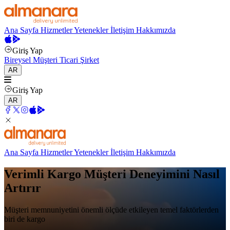
Ana Sayfa
Hizmetler
Yetenekler
İletişim
Hakkımızda
Giriş Yap
Bireysel Müşteri
Ticari Şirket
AR
Giriş Yap
AR
Ana Sayfa
Hizmetler
Yetenekler
İletişim
Hakkımızda
Verimli Kargo Müşteri Deneyimini Nasıl
Artırır
Müşteri memnuniyetini önemli ölçüde etkileyen temel faktörlerden
biri de kargo