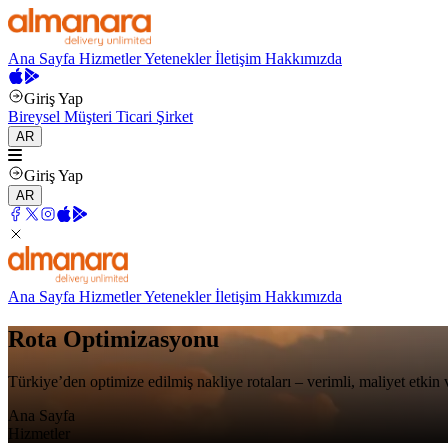
Ana Sayfa
Hizmetler
Yetenekler
İletişim
Hakkımızda
Giriş Yap
Bireysel Müşteri
Ticari Şirket
AR
Giriş Yap
AR
Ana Sayfa
Hizmetler
Yetenekler
İletişim
Hakkımızda
Rota Optimizasyonu
Türkiye’den optimize edilmiş nakliye rotaları – verimli, maliyet etkin 
Ana Sayfa
Hizmetler