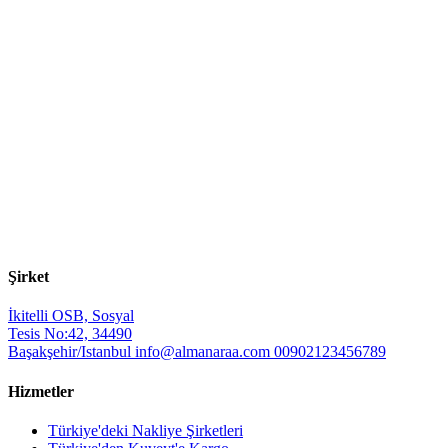
Şirket
İkitelli OSB, Sosyal
Tesis No:42, 34490
Başakşehir/Istanbul
info@almanaraa.com
00902123456789
Hizmetler
Türkiye'deki Nakliye Şirketleri