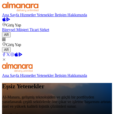
Ana Sayfa
Hizmetler
Yetenekler
İletişim
Hakkımızda
Giriş Yap
Bireysel Müşteri
Ticari Şirket
AR
Giriş Yap
AR
Ana Sayfa
Hizmetler
Yetenekler
İletişim
Hakkımızda
Eşsiz Yetenekler
Al-Manara, gelişmiş teknolojiden ve güçlü bir portföyden
yararlanarak çeşitli sektörlerde öne çıkar ve işletme başarısını artıran,
özel ve yüksek kaliteli lojistik çözümleri sunar.