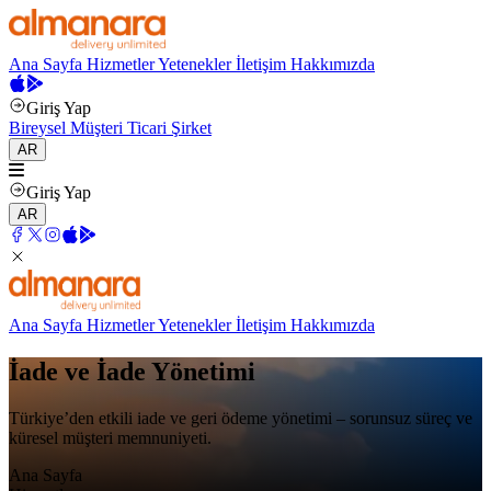
Ana Sayfa
Hizmetler
Yetenekler
İletişim
Hakkımızda
Giriş Yap
Bireysel Müşteri
Ticari Şirket
AR
Giriş Yap
AR
Ana Sayfa
Hizmetler
Yetenekler
İletişim
Hakkımızda
İade ve İade Yönetimi
Türkiye’den etkili iade ve geri ödeme yönetimi – sorunsuz süreç ve
küresel müşteri memnuniyeti.
Ana Sayfa