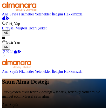
Ana Sayfa
Hizmetler
Yetenekler
İletişim
Hakkımızda
Giriş Yap
Bireysel Müşteri
Ticari Şirket
AR
Giriş Yap
AR
Ana Sayfa
Hizmetler
Yetenekler
İletişim
Hakkımızda
Satın Alma Desteği
Türkiye’den etkili tedarik desteği – tedarik, tedarikçi yönetimi ve
maliyet etkin küresel satın alma.
Ana Sayfa