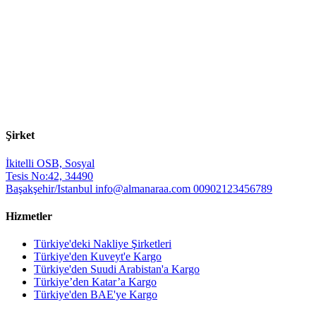
Şirket
İkitelli OSB, Sosyal
Tesis No:42, 34490
Başakşehir/Istanbul
info@almanaraa.com
00902123456789
Hizmetler
Türkiye'deki Nakliye Şirketleri
Türkiye'den Kuveyt'e Kargo
Türkiye'den Suudi Arabistan'a Kargo
Türkiye’den Katar’a Kargo
Türkiye'den BAE'ye Kargo